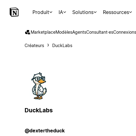
Produit
IA
Solutions
Ressources
Marketplace
Modèles
Agents
Consultant·es
Connexion
Créateurs
DuckLabs
DuckLabs
@dextertheduck