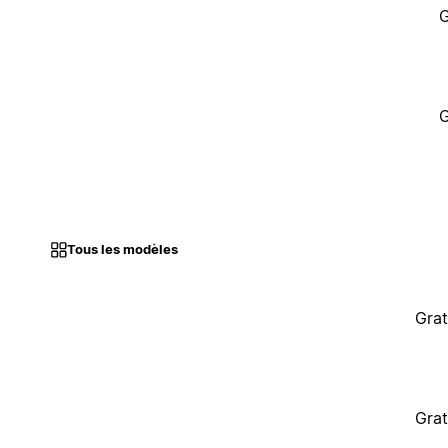
G
G
Tous les modèles
Grat
Grat