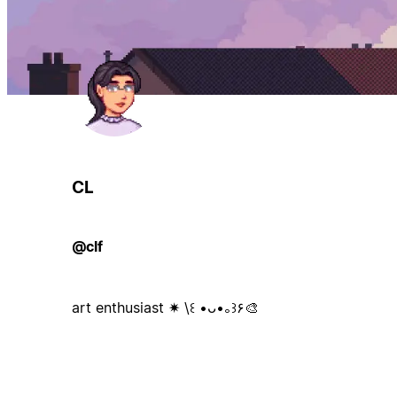
CL
@clf
art enthusiast ✷ \꒰ •ᴗ•｡꒱۶🎨