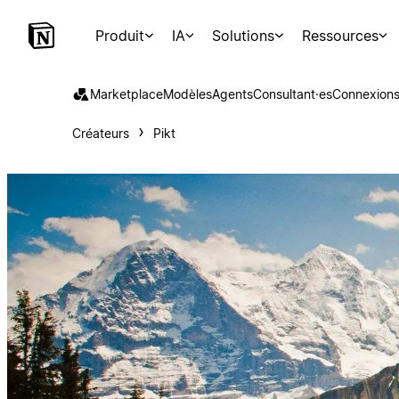
Produit
IA
Solutions
Ressources
Marketplace
Modèles
Agents
Consultant·es
Connexion
Créateurs
Pikt