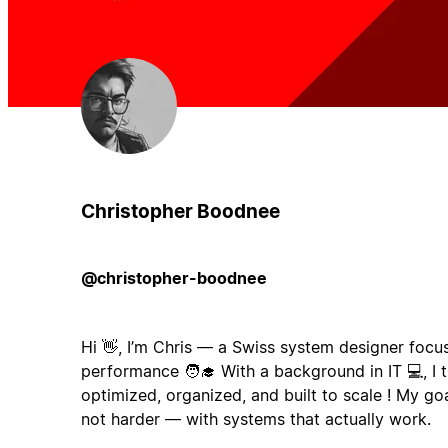
Christopher Boodnee
@christopher-boodnee
Hi 👋, I’m Chris — a Swiss system designer focu
performance 🧑‍🎓 With a background in IT 💻, I t
optimized, organized, and built to scale ! My go
not harder — with systems that actually work.