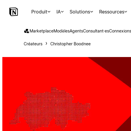
Produit
IA
Solutions
Ressources
Marketplace
Modèles
Agents
Consultant·es
Connexion
Créateurs
Christopher Boodnee