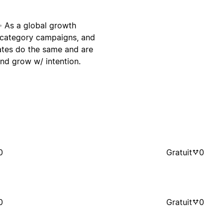
✨ As a global growth
 category campaigns, and
ates do the same and are
and grow w/ intention.
0
Gratuit
0
0
Gratuit
0