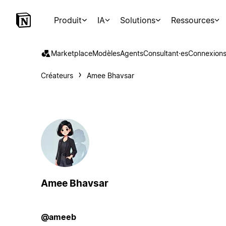
Produit
IA
Solutions
Ressources
Marketplace
Modèles
Agents
Consultant·es
Connexion
Créateurs
Amee Bhavsar
Amee Bhavsar
@ameeb