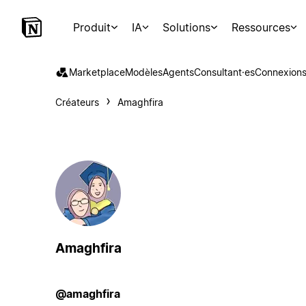
Produit
IA
Solutions
Ressources
Marketplace
Modèles
Agents
Consultant·es
Connexion
Créateurs
Amaghfira
Amaghfira
@amaghfira