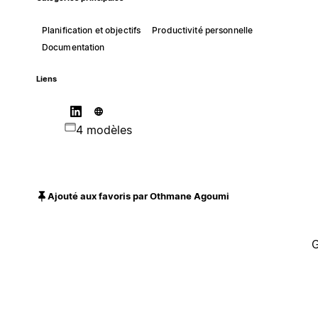
Planification et objectifs
Productivité personnelle
Documentation
Liens
4 modèles
Ajouté aux favoris par Othmane Agoumi
G