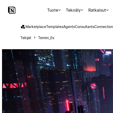
Tuote
Tekoäly
Ratkaisut
Marketplace
Templates
Agents
Consultants
Connection
Tekijät
Temini_0x