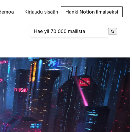
demoa
Kirjaudu sisään
Hanki Notion ilmaiseksi