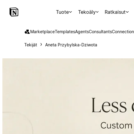
Tuote
Tekoäly
Ratkaisut
Marketplace
Templates
Agents
Consultants
Connection
Tekijät
Aneta Przybylska-Dziwota