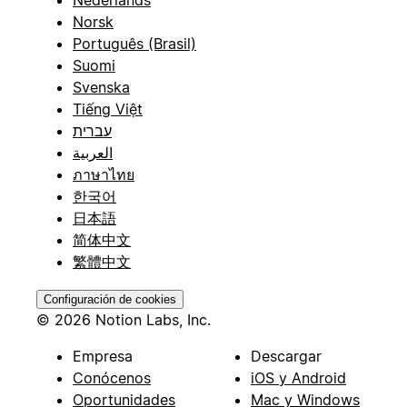
Norsk
Português (Brasil)
Suomi
Svenska
Tiếng Việt
עברית
العربية
ภาษาไทย
한국어
日本語
简体中文
繁體中文
Configuración de cookies
© 2026 Notion Labs, Inc.
Empresa
Descargar
Conócenos
iOS y Android
Oportunidades
Mac y Windows