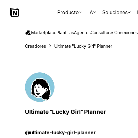
Producto
IA
Soluciones
Marketplace
Plantillas
Agentes
Consultores
Conexiones
Creadores
Ultimate "Lucky Girl" Planner
Ultimate "Lucky Girl" Planner
@ultimate-lucky-girl-planner