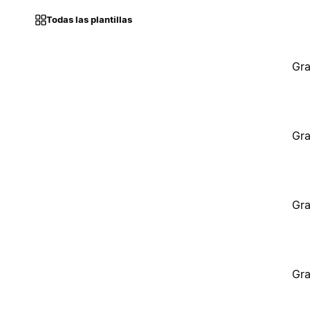
Todas las plantillas
Gra
Gra
Gra
Gra