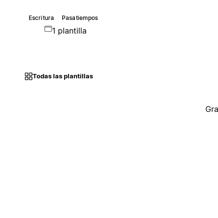
Escritura
Pasatiempos
1 plantilla
Todas las plantillas
Gra