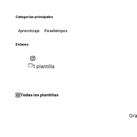
Categorías principales
Aprendizaje
Pasatiempos
Enlaces
1 plantilla
Todas las plantillas
Gra