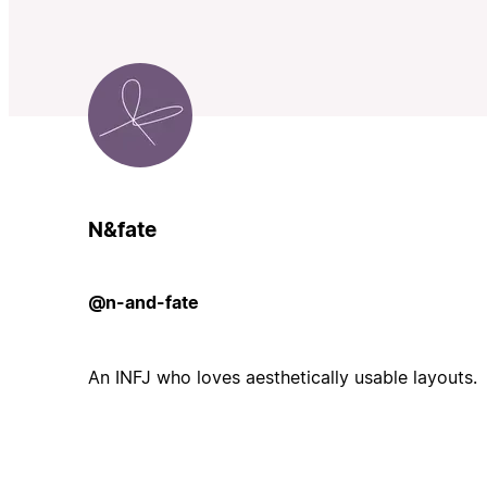
N&fate
@n-and-fate
An INFJ who loves aesthetically usable layouts.