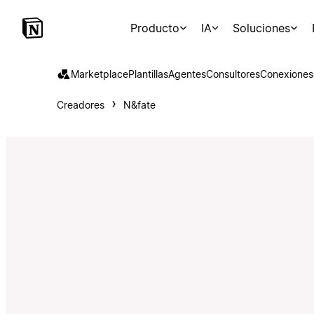
Producto
IA
Soluciones
Marketplace
Plantillas
Agentes
Consultores
Conexiones
Creadores
N&fate