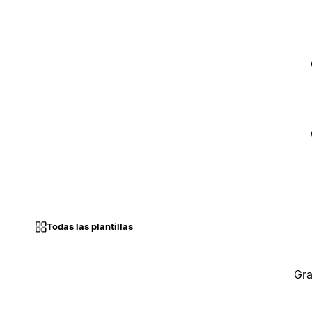
Todas las plantillas
Gra