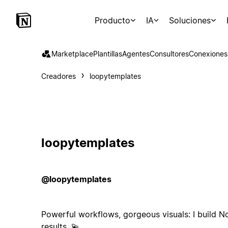
Producto
IA
Soluciones
Marketplace
Plantillas
Agentes
Consultores
Conexiones
Creadores
loopytemplates
loopytemplates
@loopytemplates
Powerful workflows, gorgeous visuals: I build N
results. 💫