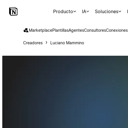
Producto
IA
Soluciones
Marketplace
Plantillas
Agentes
Consultores
Conexiones
Creadores
Luciano Mammino