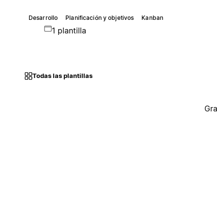
Desarrollo
Planificación y objetivos
Kanban
1 plantilla
Todas las plantillas
Gra