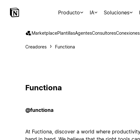
Producto
IA
Soluciones
Marketplace
Plantillas
Agentes
Consultores
Conexiones
Creadores
Functiona
Functiona
@functiona
At Fuctiona, discover a world where productivi
hand in hand. We believe that the right tools ca