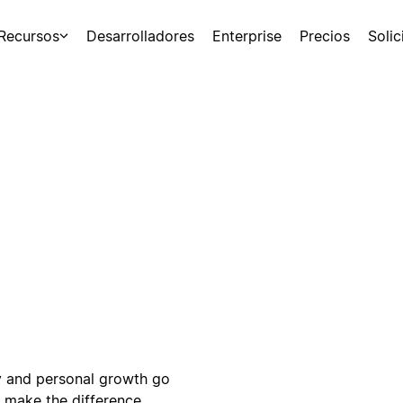
Recursos
Desarrolladores
Enterprise
Precios
Soli
ty and personal growth go
n make the difference