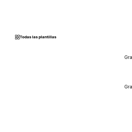
Todas las plantillas
Gra
Gra