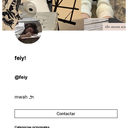
feiy!
@feiy
mwah ౨ৎ
Contactar
Categorías principales