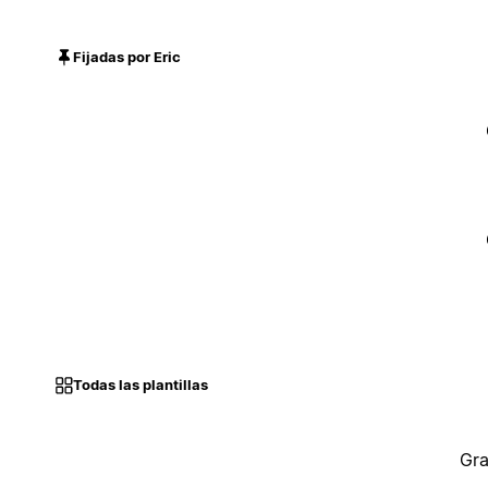
Fijadas por Eric
Todas las plantillas
Gra