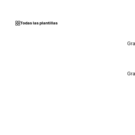
Todas las plantillas
Gra
Gra