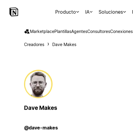
Producto
IA
Soluciones
Marketplace
Plantillas
Agentes
Consultores
Conexiones
Creadores
Dave Makes
Dave Makes
@dave-makes