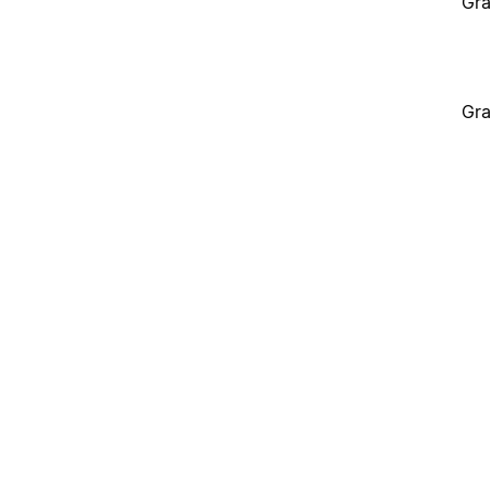
Gra
Gra