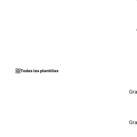
Todas las plantillas
Gra
Gra