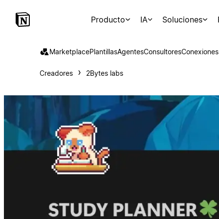
Producto
IA
Soluciones
Marketplace
Plantillas
Agentes
Consultores
Conexiones
Creadores
2Bytes labs