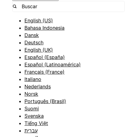
English (US)
Bahasa Indonesia
Dansk
Deutsch
English (UK)
Español (España)
Español (Latinoamérica)
Français (France)
Italiano
Nederlands
Norsk
Português (Brasil)
Suomi
Svenska
Tiếng Việt
עברית