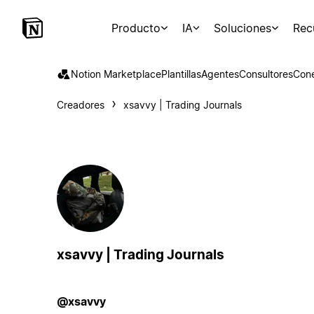
Producto
IA
Soluciones
Rec
Notion Marketplace
Plantillas
Agentes
Consultores
Con
Creadores
xsavvy | Trading Journals
xsavvy | Trading Journals
@xsavvy