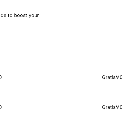
ade to boost your
0
Gratis
0
0
Gratis
0