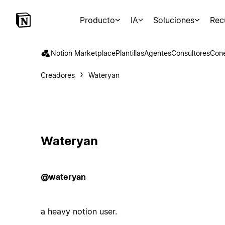
Producto
IA
Soluciones
Rec
Notion Marketplace
Plantillas
Agentes
Consultores
Con
Creadores
Wateryan
Wateryan
@wateryan
a heavy notion user.