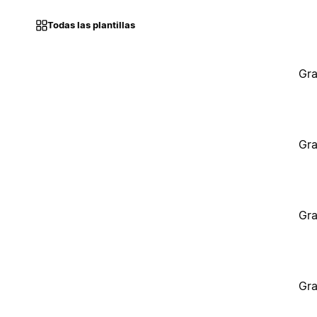
Todas las plantillas
Gra
Gra
Gra
Gra