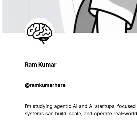
Ram Kumar
@ramkumarhere
I’m studying agentic AI and AI startups, focus
systems can build, scale, and operate real-worl