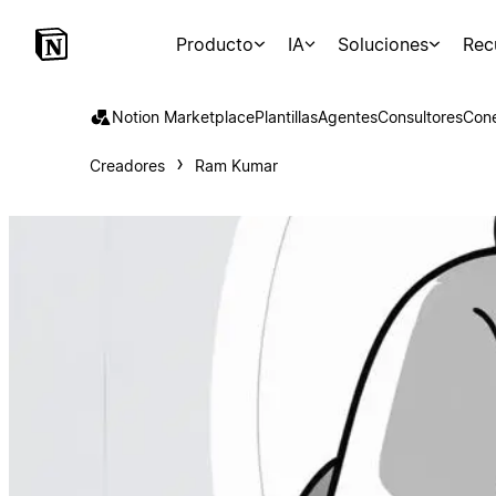
Producto
IA
Soluciones
Rec
Notion Marketplace
Plantillas
Agentes
Consultores
Con
Creadores
Ram Kumar