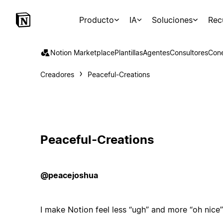
Producto
IA
Soluciones
Rec
Notion Marketplace
Plantillas
Agentes
Consultores
Con
Creadores
Peaceful-Creations
Peaceful-Creations
@peacejoshua
I make Notion feel less “ugh” and more “oh nice”