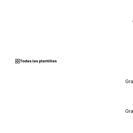
Todas las plantillas
Gra
Gra