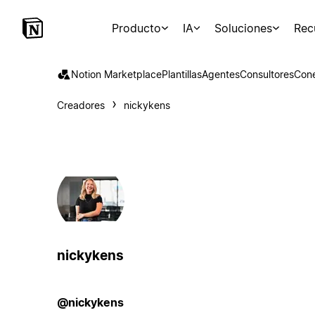
Producto
IA
Soluciones
Rec
Notion Marketplace
Plantillas
Agentes
Consultores
Con
Creadores
nickykens
nickykens
@nickykens