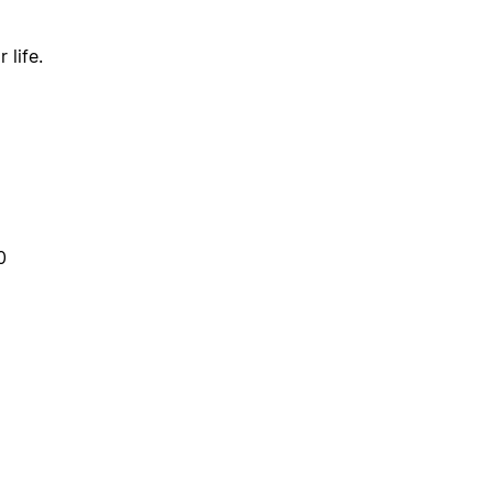
 life.
0