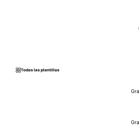
Todas las plantillas
Gra
Gra