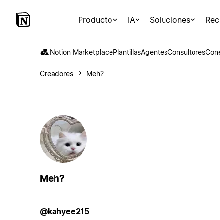
Producto
IA
Soluciones
Rec
Notion Marketplace
Plantillas
Agentes
Consultores
Con
Creadores
Meh?
Meh?
@kahyee215