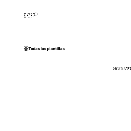
ʕ̯•͡ˑ͓•̯᷅ʔ⁾⁾
Todas las plantillas
Gratis