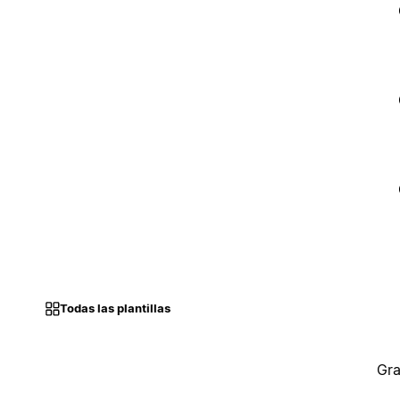
Todas las plantillas
Gra