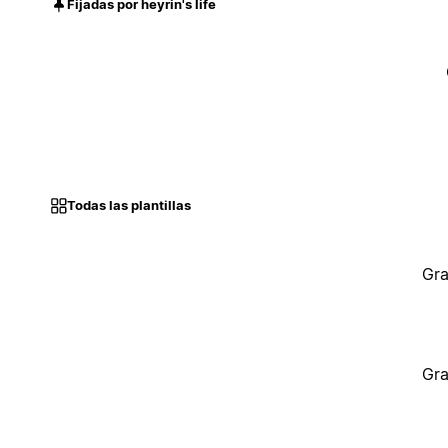
Fijadas por heyrin's life
Todas las plantillas
Gra
Gra