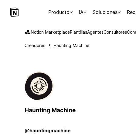
Producto
IA
Soluciones
Rec
Notion Marketplace
Plantillas
Agentes
Consultores
Con
Creadores
Haunting Machine
Haunting Machine
@hauntingmachine