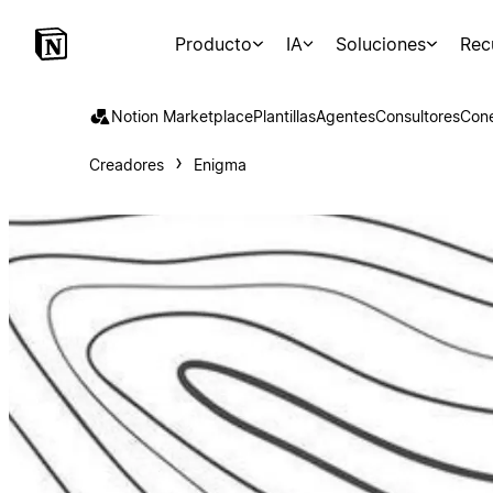
Producto
IA
Soluciones
Rec
Notion Marketplace
Plantillas
Agentes
Consultores
Con
Creadores
Enigma