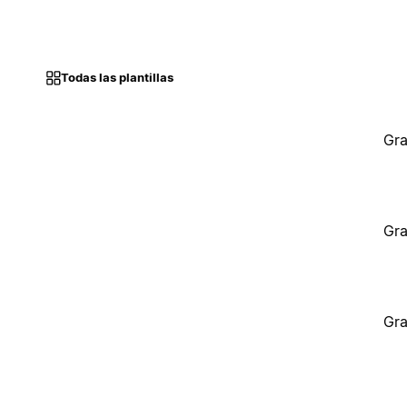
Todas las plantillas
Gra
Gra
Gra