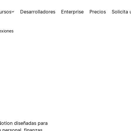
ursos
Desarrolladores
Enterprise
Precios
Solicita
exiones
 Notion diseñadas para
 personal, finanzas,