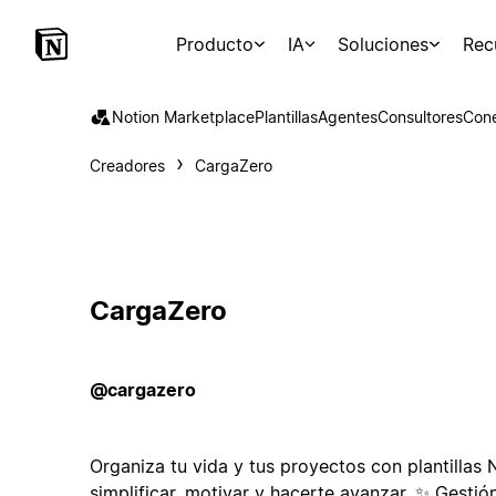
Producto
IA
Soluciones
Rec
Notion Marketplace
Plantillas
Agentes
Consultores
Con
Creadores
CargaZero
CargaZero
@cargazero
Organiza tu vida y tus proyectos con plantillas
simplificar, motivar y hacerte avanzar. ✨ Gestión