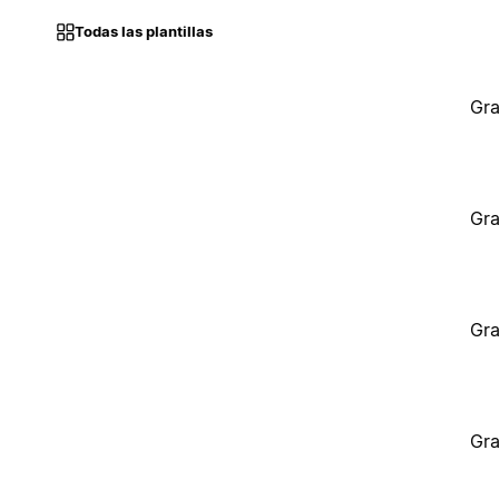
Todas las plantillas
Gra
Gra
Gra
Gra