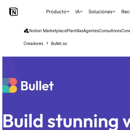
Producto
IA
Soluciones
Rec
Notion Marketplace
Plantillas
Agentes
Consultores
Con
Creadores
Bullet.so