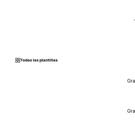
Todas las plantillas
Gra
Gra