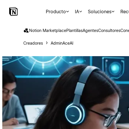
Producto
IA
Soluciones
Rec
Notion Marketplace
Plantillas
Agentes
Consultores
Con
Creadores
AdminAceAI