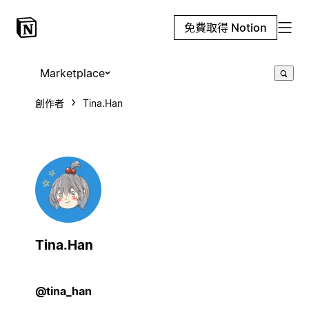
免費取得 Notion
Marketplace
創作者
Tina.Han
Tina.Han
@tina_han